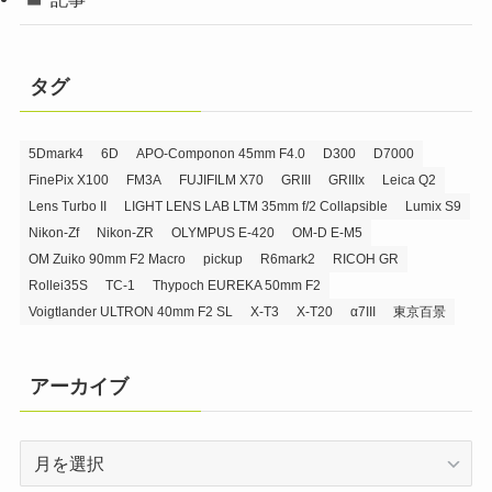
タグ
5Dmark4
6D
APO-Componon 45mm F4.0
D300
D7000
FinePix X100
FM3A
FUJIFILM X70
GRIII
GRIIIx
Leica Q2
Lens Turbo II
LIGHT LENS LAB LTM 35mm f/2 Collapsible
Lumix S9
Nikon-Zf
Nikon-ZR
OLYMPUS E-420
OM-D E-M5
OM Zuiko 90mm F2 Macro
pickup
R6mark2
RICOH GR
Rollei35S
TC-1
Thypoch EUREKA 50mm F2
Voigtlander ULTRON 40mm F2 SL
X-T3
X-T20
α7III
東京百景
アーカイブ
ア
ー