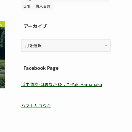
α7III
東京百景
og
アーカイブ
ア
ー
カ
イ
Facebook Page
ブ
浜中 悠樹-はまなか ゆうき-Yuki Hamanaka
ハマナカ ユウキ