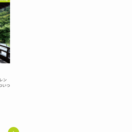
なレン
ついつ