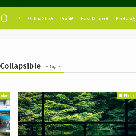
Online Shop
Profile
News&Topics
Photolog
Collapsible
– tag –
tolog
Photol