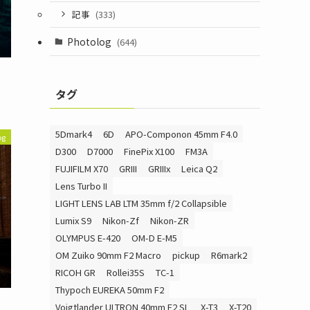
記事
(333)
Photolog
(644)
タグ
5Dmark4
6D
APO-Componon 45mm F4.0
og
D300
D7000
FinePix X100
FM3A
FUJIFILM X70
GRIII
GRIIIx
Leica Q2
Lens Turbo II
LIGHT LENS LAB LTM 35mm f/2 Collapsible
Lumix S9
Nikon-Zf
Nikon-ZR
OLYMPUS E-420
OM-D E-M5
OM Zuiko 90mm F2 Macro
pickup
R6mark2
RICOH GR
Rollei35S
TC-1
Thypoch EUREKA 50mm F2
Voigtlander ULTRON 40mm F2 SL
X-T3
X-T20