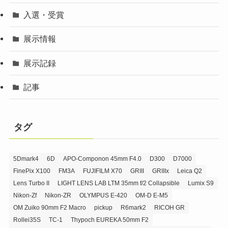
入選・受賞
展示情報
展示記録
記事
タグ
5Dmark4
6D
APO-Componon 45mm F4.0
D300
D7000
FinePix X100
FM3A
FUJIFILM X70
GRIII
GRIIIx
Leica Q2
Lens Turbo II
LIGHT LENS LAB LTM 35mm f/2 Collapsible
Lumix S9
Nikon-Zf
Nikon-ZR
OLYMPUS E-420
OM-D E-M5
OM Zuiko 90mm F2 Macro
pickup
R6mark2
RICOH GR
Rollei35S
TC-1
Thypoch EUREKA 50mm F2