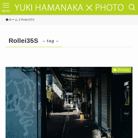
MENU
ホーム
Rollei35S
Rollei35S
– tag –
Photolog