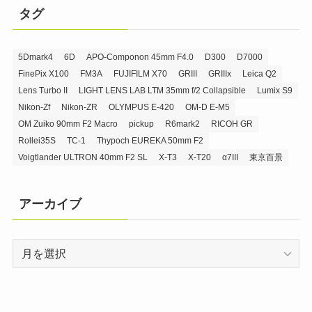
タグ
5Dmark4
6D
APO-Componon 45mm F4.0
D300
D7000
FinePix X100
FM3A
FUJIFILM X70
GRIII
GRIIIx
Leica Q2
Lens Turbo II
LIGHT LENS LAB LTM 35mm f/2 Collapsible
Lumix S9
Nikon-Zf
Nikon-ZR
OLYMPUS E-420
OM-D E-M5
OM Zuiko 90mm F2 Macro
pickup
R6mark2
RICOH GR
Rollei35S
TC-1
Thypoch EUREKA 50mm F2
Voigtlander ULTRON 40mm F2 SL
X-T3
X-T20
α7III
東京百景
アーカイブ
ア
ー
カ
イ