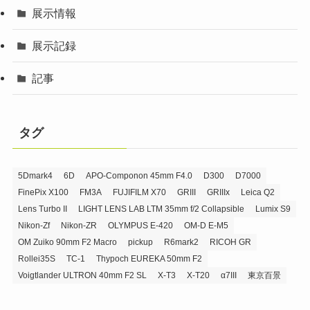
展示情報
展示記録
記事
タグ
5Dmark4
6D
APO-Componon 45mm F4.0
D300
D7000
FinePix X100
FM3A
FUJIFILM X70
GRIII
GRIIIx
Leica Q2
Lens Turbo II
LIGHT LENS LAB LTM 35mm f/2 Collapsible
Lumix S9
Nikon-Zf
Nikon-ZR
OLYMPUS E-420
OM-D E-M5
OM Zuiko 90mm F2 Macro
pickup
R6mark2
RICOH GR
Rollei35S
TC-1
Thypoch EUREKA 50mm F2
Voigtlander ULTRON 40mm F2 SL
X-T3
X-T20
α7III
東京百景