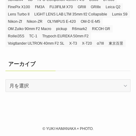
FinePix X100
FM3A
FUJIFILM X70
GRIII
GRIIIx
Leica Q2
Lens Turbo II
LIGHT LENS LAB LTM 35mm f/2 Collapsible
Lumix S9
Nikon-Zf
Nikon-ZR
OLYMPUS E-420
OM-D E-M5
OM Zuiko 90mm F2 Macro
pickup
R6mark2
RICOH GR
Rollei35S
TC-1
Thypoch EUREKA 50mm F2
Voigtlander ULTRON 40mm F2 SL
X-T3
X-T20
α7III
東京百景
アーカイブ
ア
ー
カ
イ
ブ
©
YUKI HAMANAKA × PHOTO.