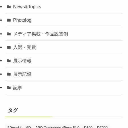
News&Topics
Photolog
メディア掲載・作品設置例
入選・受賞
展示情報
展示記録
記事
タグ
5Dmark4
6D
APO-Componon 45mm F4.0
D300
D7000