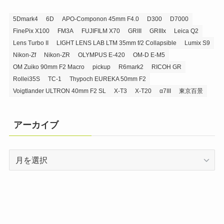
5Dmark4
6D
APO-Componon 45mm F4.0
D300
D7000
FinePix X100
FM3A
FUJIFILM X70
GRIII
GRIIIx
Leica Q2
Lens Turbo II
LIGHT LENS LAB LTM 35mm f/2 Collapsible
Lumix S9
Nikon-Zf
Nikon-ZR
OLYMPUS E-420
OM-D E-M5
OM Zuiko 90mm F2 Macro
pickup
R6mark2
RICOH GR
Rollei35S
TC-1
Thypoch EUREKA 50mm F2
Voigtlander ULTRON 40mm F2 SL
X-T3
X-T20
α7III
東京百景
アーカイブ
ア
ー
カ
イ
ブ