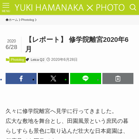
MENU
ホーム
Photolog
【レポート】 修学院離宮2020年6
2020
6/28
月
2020年6月28日
Photolog
Leica Q2
久々に修学院離宮へ見学に行ってきました。
広大な敷地を舞台とし、田園風景という庶民の暮
らしすらも景色に取り込んだ壮大な日本庭園は、