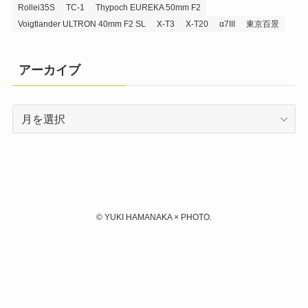
Rollei35S
TC-1
Thypoch EUREKA 50mm F2
Voigtlander ULTRON 40mm F2 SL
X-T3
X-T20
α7III
東京百景
アーカイブ
ア
ー
カ
イ
ブ
©
YUKI HAMANAKA × PHOTO.