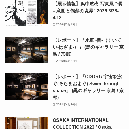
【展示情報】浜中悠樹 写真展 “環
– 意図と偶然の境界” 2026.3/28-
4/12
2026年3月13日
【レポート】「水庭 -間-（すいて
い-はざま-）」 (黒のギャラリー 京
鳥 / 京都)
2025年4月27日
【レポート】「ODORI / 宇宙を泳
ぐ(そらをおよぐ)-Swim through
space」 (黒のギャラリー 京鳥 / 京
都)
2024年4月30日
OSAKA INTERNATIONAL
COLLECTION 2023 / Osaka