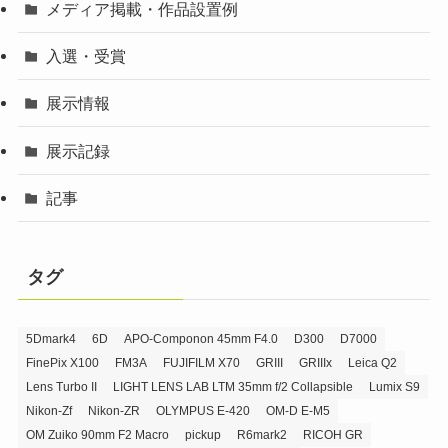
メディア掲載・作品設置例
入選・受賞
展示情報
展示記録
記事
タグ
5Dmark4
6D
APO-Componon 45mm F4.0
D300
D7000
FinePix X100
FM3A
FUJIFILM X70
GRIII
GRIIIx
Leica Q2
Lens Turbo II
LIGHT LENS LAB LTM 35mm f/2 Collapsible
Lumix S9
Nikon-Zf
Nikon-ZR
OLYMPUS E-420
OM-D E-M5
OM Zuiko 90mm F2 Macro
pickup
R6mark2
RICOH GR