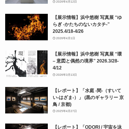
2026年4月12日
【展示情報】浜中悠樹 写真展 “ゆ
らぎ -かたちのないカタチ-”
2025.4/18-4/26
2026年4月1日
【展示情報】浜中悠樹 写真展 “環
– 意図と偶然の境界” 2026.3/28-
4/12
2026年3月13日
【レポート】「水庭 -間-（すいて
い-はざま-）」 (黒のギャラリー 京
鳥 / 京都)
2025年4月27日
【レポート】「ODORI / 宇宙を泳