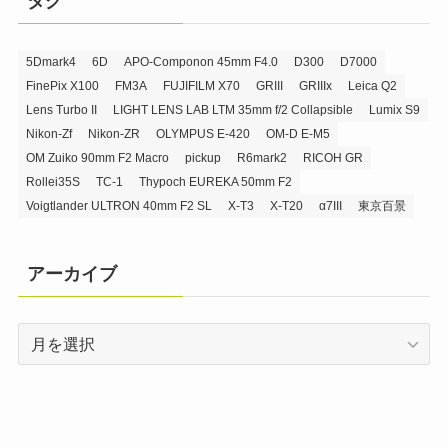
タグ
5Dmark4
6D
APO-Componon 45mm F4.0
D300
D7000
FinePix X100
FM3A
FUJIFILM X70
GRIII
GRIIIx
Leica Q2
Lens Turbo II
LIGHT LENS LAB LTM 35mm f/2 Collapsible
Lumix S9
Nikon-Zf
Nikon-ZR
OLYMPUS E-420
OM-D E-M5
OM Zuiko 90mm F2 Macro
pickup
R6mark2
RICOH GR
Rollei35S
TC-1
Thypoch EUREKA 50mm F2
Voigtlander ULTRON 40mm F2 SL
X-T3
X-T20
α7III
東京百景
アーカイブ
ア
ー
カ
イ
ブ