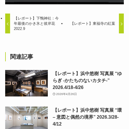
【レポート】下鴨神社：今
年最後のかき氷と彼岸花
【レポート】東福寺の紅葉
2022.9
関連記事
【レポート】浜中悠樹 写真展 “ゆ
らぎ -かたちのないカタチ-”
2026.4/18-4/26
2026年4月26日
【レポート】浜中悠樹 写真展 “環
– 意図と偶然の境界” 2026.3/28-
4/12