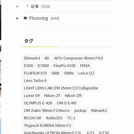
記事
(333)
Photolog
(644)
タグ
5Dmark4
6D
APO-Componon 45mm F4.0
D300
D7000
FinePix X100
FM3A
FUJIFILM X70
GRIII
GRIIIx
Leica Q2
Lens Turbo II
LIGHT LENS LAB LTM 35mm f/2 Collapsible
Lumix S9
Nikon-Zf
Nikon-ZR
OLYMPUS E-420
OM-D E-M5
OM Zuiko 90mm F2 Macro
pickup
R6mark2
RICOH GR
Rollei35S
TC-1
Thypoch EUREKA 50mm F2
Voigtlander ULTRON 40mm F2 SL
X-T3
X-T20