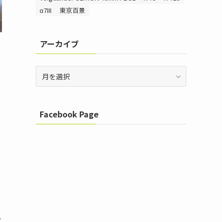
α7III
東京百景
アーカイブ
ア
ー
カ
イ
Facebook Page
ブ
な