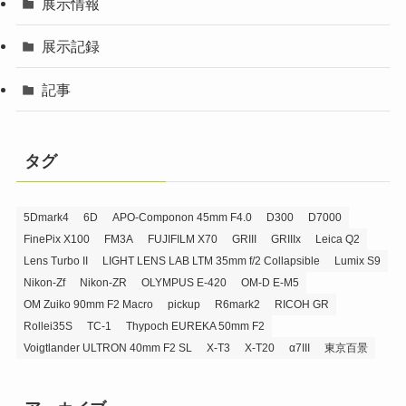
展示情報
展示記録
記事
タグ
5Dmark4
6D
APO-Componon 45mm F4.0
D300
D7000
FinePix X100
FM3A
FUJIFILM X70
GRIII
GRIIIx
Leica Q2
Lens Turbo II
LIGHT LENS LAB LTM 35mm f/2 Collapsible
Lumix S9
Nikon-Zf
Nikon-ZR
OLYMPUS E-420
OM-D E-M5
OM Zuiko 90mm F2 Macro
pickup
R6mark2
RICOH GR
Rollei35S
TC-1
Thypoch EUREKA 50mm F2
Voigtlander ULTRON 40mm F2 SL
X-T3
X-T20
α7III
東京百景