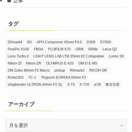
記事
タグ
5Dmark4
6D
APO-Componon 45mm F4.0
D300
D7000
FinePix X100
FM3A
FUJIFILM X70
GRIII
GRIIIx
Leica Q2
Lens Turbo II
LIGHT LENS LAB LTM 35mm f/2 Collapsible
Lumix S9
Nikon-Zf
Nikon-ZR
OLYMPUS E-420
OM-D E-M5
OM Zuiko 90mm F2 Macro
pickup
R6mark2
RICOH GR
Rollei35S
TC-1
Thypoch EUREKA 50mm F2
Voigtlander ULTRON 40mm F2 SL
X-T3
X-T20
α7III
東京百景
アーカイブ
ア
ー