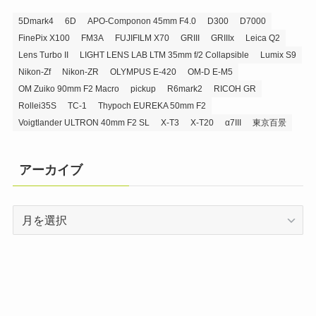
5Dmark4
6D
APO-Componon 45mm F4.0
D300
D7000
FinePix X100
FM3A
FUJIFILM X70
GRIII
GRIIIx
Leica Q2
Lens Turbo II
LIGHT LENS LAB LTM 35mm f/2 Collapsible
Lumix S9
Nikon-Zf
Nikon-ZR
OLYMPUS E-420
OM-D E-M5
OM Zuiko 90mm F2 Macro
pickup
R6mark2
RICOH GR
Rollei35S
TC-1
Thypoch EUREKA 50mm F2
Voigtlander ULTRON 40mm F2 SL
X-T3
X-T20
α7III
東京百景
アーカイブ
ア
ー
カ
イ
ブ