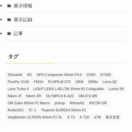
展示情報
展示記録
記事
タグ
5Dmark4
6D
APO-Componon 45mm F4.0
D300
D7000
FinePix X100
FM3A
FUJIFILM X70
GRIII
GRIIIx
Leica Q2
Lens Turbo II
LIGHT LENS LAB LTM 35mm f/2 Collapsible
Lumix S9
Nikon-Zf
Nikon-ZR
OLYMPUS E-420
OM-D E-M5
OM Zuiko 90mm F2 Macro
pickup
R6mark2
RICOH GR
Rollei35S
TC-1
Thypoch EUREKA 50mm F2
Voigtlander ULTRON 40mm F2 SL
X-T3
X-T20
α7III
東京百景