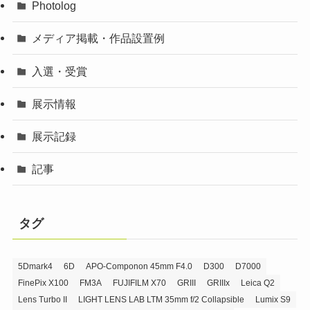
Photolog
メディア掲載・作品設置例
入選・受賞
展示情報
展示記録
記事
タグ
5Dmark4
6D
APO-Componon 45mm F4.0
D300
D7000
FinePix X100
FM3A
FUJIFILM X70
GRIII
GRIIIx
Leica Q2
Lens Turbo II
LIGHT LENS LAB LTM 35mm f/2 Collapsible
Lumix S9