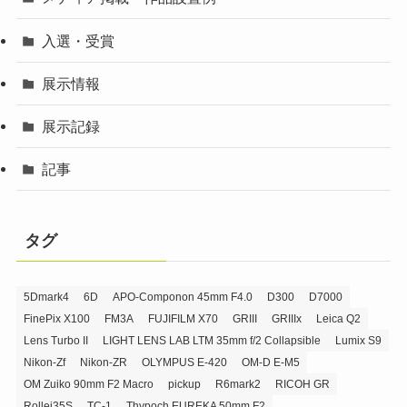
入選・受賞
展示情報
展示記録
記事
タグ
5Dmark4
6D
APO-Componon 45mm F4.0
D300
D7000
FinePix X100
FM3A
FUJIFILM X70
GRIII
GRIIIx
Leica Q2
Lens Turbo II
LIGHT LENS LAB LTM 35mm f/2 Collapsible
Lumix S9
Nikon-Zf
Nikon-ZR
OLYMPUS E-420
OM-D E-M5
OM Zuiko 90mm F2 Macro
pickup
R6mark2
RICOH GR
Rollei35S
TC-1
Thypoch EUREKA 50mm F2