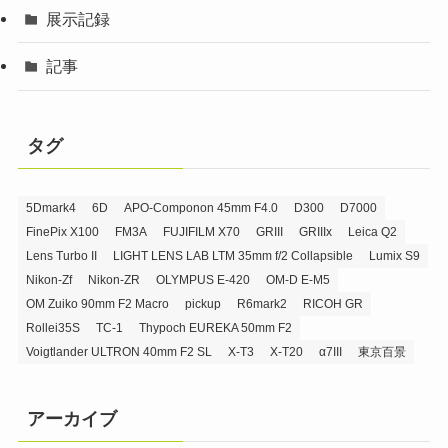
展示記録
記事
タグ
5Dmark4
6D
APO-Componon 45mm F4.0
D300
D7000
FinePix X100
FM3A
FUJIFILM X70
GRIII
GRIIIx
Leica Q2
Lens Turbo II
LIGHT LENS LAB LTM 35mm f/2 Collapsible
Lumix S9
Nikon-Zf
Nikon-ZR
OLYMPUS E-420
OM-D E-M5
OM Zuiko 90mm F2 Macro
pickup
R6mark2
RICOH GR
Rollei35S
TC-1
Thypoch EUREKA 50mm F2
Voigtlander ULTRON 40mm F2 SL
X-T3
X-T20
α7III
東京百景
アーカイブ