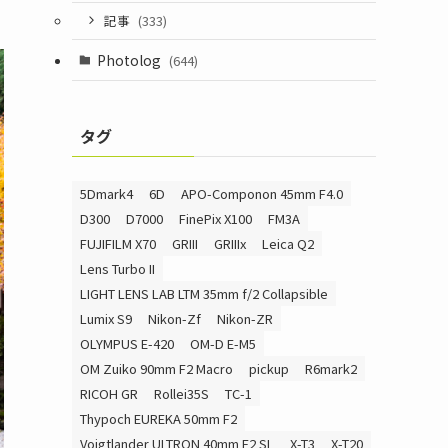
記事
(333)
Photolog
(644)
タグ
5Dmark4
6D
APO-Componon 45mm F4.0
D300
D7000
FinePix X100
FM3A
FUJIFILM X70
GRIII
GRIIIx
Leica Q2
Lens Turbo II
LIGHT LENS LAB LTM 35mm f/2 Collapsible
Lumix S9
Nikon-Zf
Nikon-ZR
OLYMPUS E-420
OM-D E-M5
OM Zuiko 90mm F2 Macro
pickup
R6mark2
RICOH GR
Rollei35S
TC-1
Thypoch EUREKA 50mm F2
Voigtlander ULTRON 40mm F2 SL
X-T3
X-T20