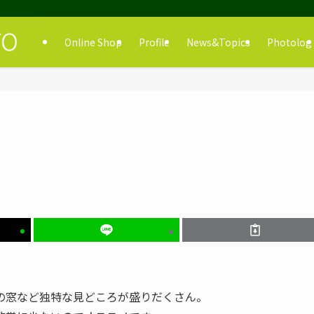
Online Shop
Profile
News&Topics
Photolog
の窓など独特な見どころが盛りだくさん。