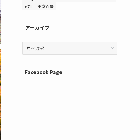
α7III
東京百景
アーカイブ
ア
ー
カ
イ
Facebook Page
ブ