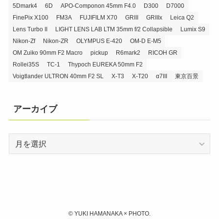
5Dmark4
6D
APO-Componon 45mm F4.0
D300
D7000
FinePix X100
FM3A
FUJIFILM X70
GRIII
GRIIIx
Leica Q2
Lens Turbo II
LIGHT LENS LAB LTM 35mm f/2 Collapsible
Lumix S9
Nikon-Zf
Nikon-ZR
OLYMPUS E-420
OM-D E-M5
OM Zuiko 90mm F2 Macro
pickup
R6mark2
RICOH GR
Rollei35S
TC-1
Thypoch EUREKA 50mm F2
Voigtlander ULTRON 40mm F2 SL
X-T3
X-T20
α7III
東京百景
アーカイブ
ア
ー
カ
イ
ブ
©
YUKI HAMANAKA × PHOTO.