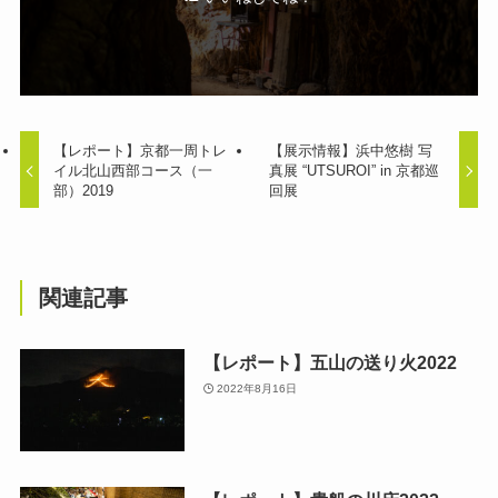
【レポート】京都一周トレ
【展示情報】浜中悠樹 写
イル北山西部コース（一
真展 “UTSUROI” in 京都巡
部）2019
回展
関連記事
【レポート】五山の送り火2022
2022年8月16日