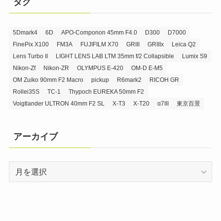
タグ
5Dmark4
6D
APO-Componon 45mm F4.0
D300
D7000
FinePix X100
FM3A
FUJIFILM X70
GRIII
GRIIIx
Leica Q2
Lens Turbo II
LIGHT LENS LAB LTM 35mm f/2 Collapsible
Lumix S9
Nikon-Zf
Nikon-ZR
OLYMPUS E-420
OM-D E-M5
OM Zuiko 90mm F2 Macro
pickup
R6mark2
RICOH GR
Rollei35S
TC-1
Thypoch EUREKA 50mm F2
Voigtlander ULTRON 40mm F2 SL
X-T3
X-T20
α7III
東京百景
アーカイブ
ア
ー
カ
イ
ブ