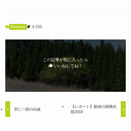
Photolog
X-T20
この記事が気に入ったら
いいねしてね！
【レポート】新緑の瑠璃光
空に一筋の白線
院2018