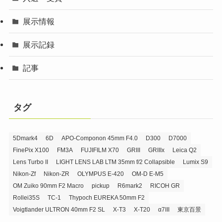
展示情報
展示記録
記事
タグ
5Dmark4
6D
APO-Componon 45mm F4.0
D300
D7000
FinePix X100
FM3A
FUJIFILM X70
GRIII
GRIIIx
Leica Q2
Lens Turbo II
LIGHT LENS LAB LTM 35mm f/2 Collapsible
Lumix S9
Nikon-Zf
Nikon-ZR
OLYMPUS E-420
OM-D E-M5
OM Zuiko 90mm F2 Macro
pickup
R6mark2
RICOH GR
Rollei35S
TC-1
Thypoch EUREKA 50mm F2
Voigtlander ULTRON 40mm F2 SL
X-T3
X-T20
α7III
東京百景