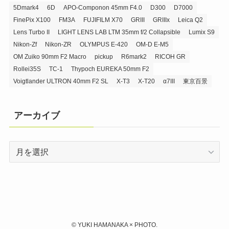
5Dmark4
6D
APO-Componon 45mm F4.0
D300
D7000
FinePix X100
FM3A
FUJIFILM X70
GRIII
GRIIIx
Leica Q2
Lens Turbo II
LIGHT LENS LAB LTM 35mm f/2 Collapsible
Lumix S9
Nikon-Zf
Nikon-ZR
OLYMPUS E-420
OM-D E-M5
OM Zuiko 90mm F2 Macro
pickup
R6mark2
RICOH GR
Rollei35S
TC-1
Thypoch EUREKA 50mm F2
Voigtlander ULTRON 40mm F2 SL
X-T3
X-T20
α7III
東京百景
アーカイブ
ア
ー
カ
イ
ブ
©
YUKI HAMANAKA × PHOTO.