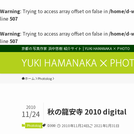
Warning
: Trying to access array offset on false in
/home/d-w
line
507
Warning
: Trying to access array offset on false in
/home/d-w
line
507
京都の写真作家 浜中悠樹 紹介サイト | YUKI HAMANAKA × PHOTO
ホーム
Photolog
2010
秋の龍安寺 2010 digital
11/24
Photolog
D300
2010年11月24日
2021年1月31日