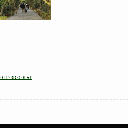
0101123D300LR#