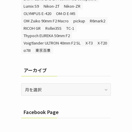
Lumix S9
Nikon-Zf
Nikon-ZR
OLYMPUS E-420
OM-D E-M5
OM Zuiko 90mm F2 Macro
pickup
R6mark2
RICOH GR
Rollei35S
TC-1
Thypoch EUREKA 50mm F2
Voigtlander ULTRON 40mm F2 SL
X-T3
X-T20
α7III
東京百景
アーカイブ
ア
ー
カ
イ
Facebook Page
ブ