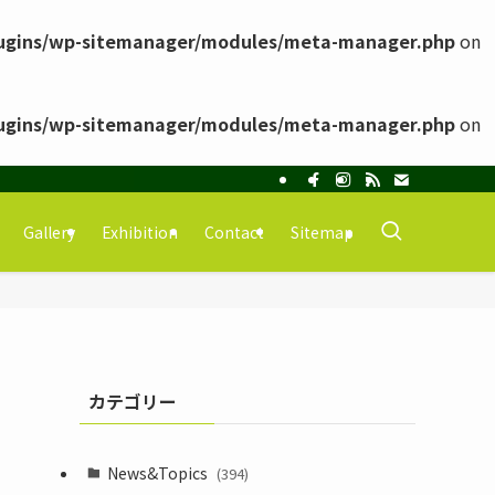
ugins/wp-sitemanager/modules/meta-manager.php
on
ugins/wp-sitemanager/modules/meta-manager.php
on
Gallery
Exhibition
Contact
Sitemap
カテゴリー
News&Topics
(394)