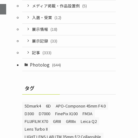
メディア掲載・作品設置例
(5)
入選・受賞
(12)
展示情報
(18)
展示記録
(33)
記事
(333)
Photolog
(644)
タグ
5Dmark4
6D
APO-Componon 45mm F4.0
D300
D7000
FinePix X100
FM3A
FUJIFILM X70
GRIII
GRIIIx
Leica Q2
Lens Turbo II
LIGHT LENS LAB LTM 35mm f/2 Collapsible