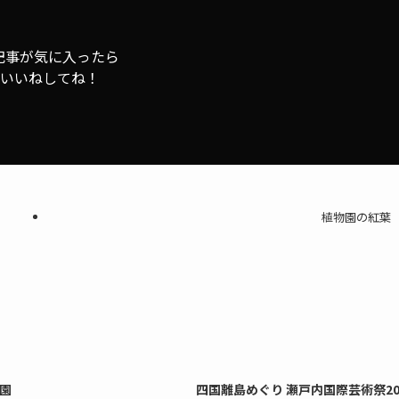
記事が気に入ったら
いいねしてね！
植物園の紅葉
園
四国離島めぐり 瀬戸内国際芸術祭20