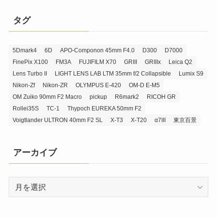
タグ
5Dmark4
6D
APO-Componon 45mm F4.0
D300
D7000
FinePix X100
FM3A
FUJIFILM X70
GRIII
GRIIIx
Leica Q2
Lens Turbo II
LIGHT LENS LAB LTM 35mm f/2 Collapsible
Lumix S9
Nikon-Zf
Nikon-ZR
OLYMPUS E-420
OM-D E-M5
OM Zuiko 90mm F2 Macro
pickup
R6mark2
RICOH GR
Rollei35S
TC-1
Thypoch EUREKA 50mm F2
Voigtlander ULTRON 40mm F2 SL
X-T3
X-T20
α7III
東京百景
アーカイブ
ア
ー
カ