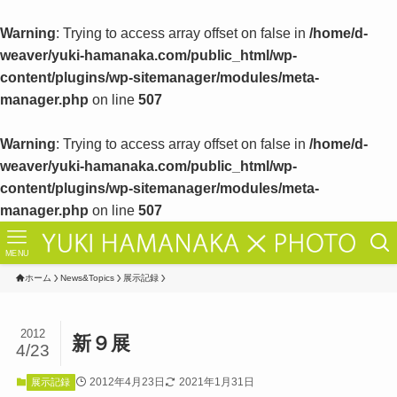
Warning
: Trying to access array offset on false in
/home/d-
weaver/yuki-hamanaka.com/public_html/wp-
content/plugins/wp-sitemanager/modules/meta-
manager.php
on line
507
Warning
: Trying to access array offset on false in
/home/d-
weaver/yuki-hamanaka.com/public_html/wp-
content/plugins/wp-sitemanager/modules/meta-
manager.php
on line
507
MENU
ホーム
News&Topics
展示記録
2012
新９展
4/23
2012年4月23日
2021年1月31日
展示記録