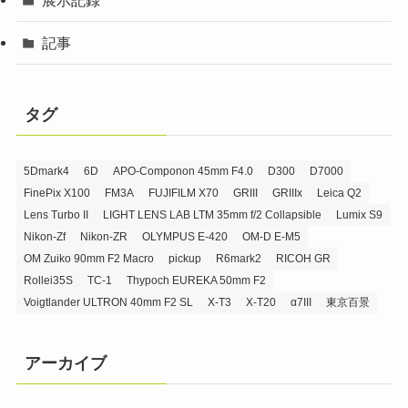
記事
タグ
5Dmark4
6D
APO-Componon 45mm F4.0
D300
D7000
FinePix X100
FM3A
FUJIFILM X70
GRIII
GRIIIx
Leica Q2
Lens Turbo II
LIGHT LENS LAB LTM 35mm f/2 Collapsible
Lumix S9
Nikon-Zf
Nikon-ZR
OLYMPUS E-420
OM-D E-M5
OM Zuiko 90mm F2 Macro
pickup
R6mark2
RICOH GR
Rollei35S
TC-1
Thypoch EUREKA 50mm F2
Voigtlander ULTRON 40mm F2 SL
X-T3
X-T20
α7III
東京百景
アーカイブ