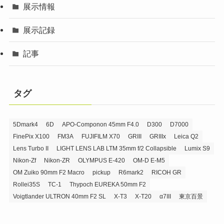
展示情報
展示記録
記事
タグ
5Dmark4
6D
APO-Componon 45mm F4.0
D300
D7000
FinePix X100
FM3A
FUJIFILM X70
GRIII
GRIIIx
Leica Q2
Lens Turbo II
LIGHT LENS LAB LTM 35mm f/2 Collapsible
Lumix S9
Nikon-Zf
Nikon-ZR
OLYMPUS E-420
OM-D E-M5
OM Zuiko 90mm F2 Macro
pickup
R6mark2
RICOH GR
Rollei35S
TC-1
Thypoch EUREKA 50mm F2
Voigtlander ULTRON 40mm F2 SL
X-T3
X-T20
α7III
東京百景