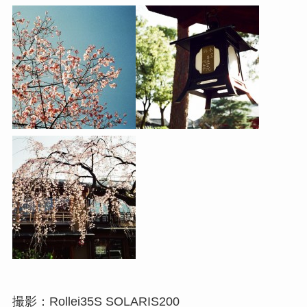
撮影：Rollei35S SOLARIS200