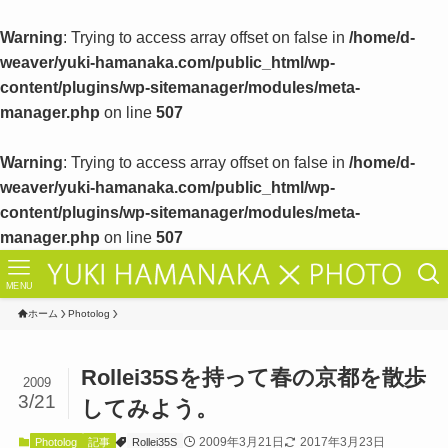
Warning
: Trying to access array offset on false in
/home/d-
weaver/yuki-hamanaka.com/public_html/wp-
content/plugins/wp-sitemanager/modules/meta-
manager.php
on line
507
Warning
: Trying to access array offset on false in
/home/d-
weaver/yuki-hamanaka.com/public_html/wp-
content/plugins/wp-sitemanager/modules/meta-
manager.php
on line
507
MENU
ホーム
Photolog
Rollei35Sを持って春の京都を散歩
2009
3/21
してみよう。
2009年3月21日
2017年3月23日
Photolog
記事
Rollei35S