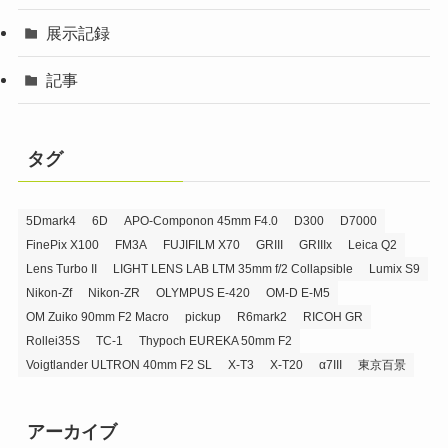
展示記録
記事
タグ
5Dmark4
6D
APO-Componon 45mm F4.0
D300
D7000
FinePix X100
FM3A
FUJIFILM X70
GRIII
GRIIIx
Leica Q2
Lens Turbo II
LIGHT LENS LAB LTM 35mm f/2 Collapsible
Lumix S9
Nikon-Zf
Nikon-ZR
OLYMPUS E-420
OM-D E-M5
OM Zuiko 90mm F2 Macro
pickup
R6mark2
RICOH GR
Rollei35S
TC-1
Thypoch EUREKA 50mm F2
Voigtlander ULTRON 40mm F2 SL
X-T3
X-T20
α7III
東京百景
アーカイブ