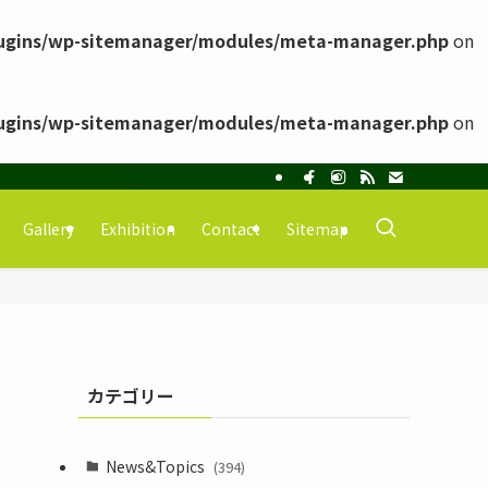
ugins/wp-sitemanager/modules/meta-manager.php
on
ugins/wp-sitemanager/modules/meta-manager.php
on
Gallery
Exhibition
Contact
Sitemap
カテゴリー
News&Topics
(394)