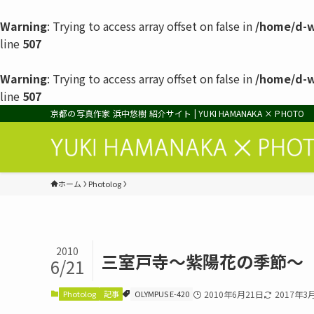
Warning
: Trying to access array offset on false in
/home/d-w
line
507
Warning
: Trying to access array offset on false in
/home/d-w
line
507
京都の写真作家 浜中悠樹 紹介サイト | YUKI HAMANAKA × PHOTO
ホーム
Photolog
2010
三室戸寺〜紫陽花の季節〜
6/21
Photolog
記事
OLYMPUS E-420
2010年6月21日
2017年3