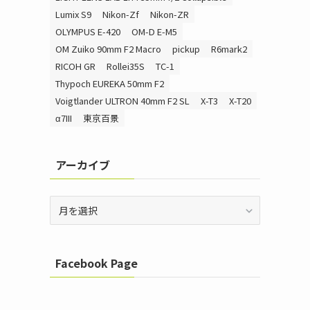
Lumix S9
Nikon-Zf
Nikon-ZR
OLYMPUS E-420
OM-D E-M5
OM Zuiko 90mm F2 Macro
pickup
R6mark2
RICOH GR
Rollei35S
TC-1
Thypoch EUREKA 50mm F2
Voigtlander ULTRON 40mm F2 SL
X-T3
X-T20
α7III
東京百景
アーカイブ
ア
ー
カ
イ
Facebook Page
ブ