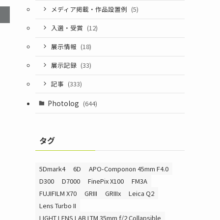
メディア掲載・作品設置例
(5)
入選・受賞
(12)
展示情報
(18)
展示記録
(33)
記事
(333)
Photolog
(644)
タグ
5Dmark4
6D
APO-Componon 45mm F4.0
D300
D7000
FinePix X100
FM3A
FUJIFILM X70
GRIII
GRIIIx
Leica Q2
Lens Turbo II
LIGHT LENS LAB LTM 35mm f/2 Collapsible