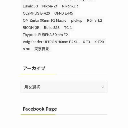
Lumix S9
Nikon-Zf
Nikon-ZR
OLYMPUS E-420
OM-D E-M5
OM Zuiko 90mm F2 Macro
pickup
R6mark2
RICOH GR
Rollei35S
TC-1
Thypoch EUREKA 50mm F2
Voigtlander ULTRON 40mm F2 SL
X-T3
X-T20
α7III
東京百景
アーカイブ
ア
ー
カ
イ
Facebook Page
ブ