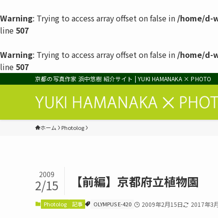
Warning
: Trying to access array offset on false in
/home/d-w
line
507
Warning
: Trying to access array offset on false in
/home/d-w
line
507
京都の写真作家 浜中悠樹 紹介サイト | YUKI HAMANAKA × PHOTO
ホーム
Photolog
2009
【前編】京都府立植物園
2/15
Photolog
記事
OLYMPUS E-420
2009年2月15日
2017年3