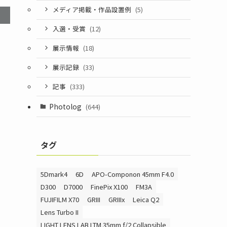
メディア掲載・作品設置例
(5)
入選・受賞
(12)
展示情報
(18)
展示記録
(33)
記事
(333)
Photolog
(644)
タグ
5Dmark4
6D
APO-Componon 45mm F4.0
D300
D7000
FinePix X100
FM3A
FUJIFILM X70
GRIII
GRIIIx
Leica Q2
Lens Turbo II
LIGHT LENS LAB LTM 35mm f/2 Collapsible