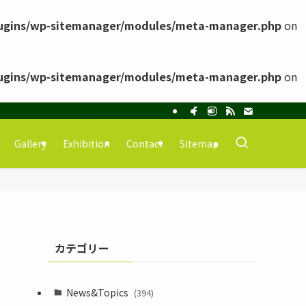
ugins/wp-sitemanager/modules/meta-manager.php
on
ugins/wp-sitemanager/modules/meta-manager.php
on
Gallery
Exhibition
Contact
Sitemap
カテゴリー
News&Topics
(394)