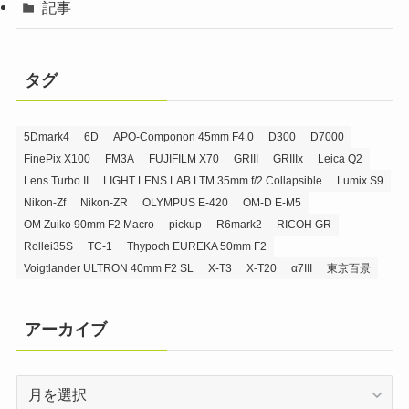
記事
タグ
5Dmark4
6D
APO-Componon 45mm F4.0
D300
D7000
FinePix X100
FM3A
FUJIFILM X70
GRIII
GRIIIx
Leica Q2
Lens Turbo II
LIGHT LENS LAB LTM 35mm f/2 Collapsible
Lumix S9
Nikon-Zf
Nikon-ZR
OLYMPUS E-420
OM-D E-M5
OM Zuiko 90mm F2 Macro
pickup
R6mark2
RICOH GR
Rollei35S
TC-1
Thypoch EUREKA 50mm F2
Voigtlander ULTRON 40mm F2 SL
X-T3
X-T20
α7III
東京百景
アーカイブ
ア
ー