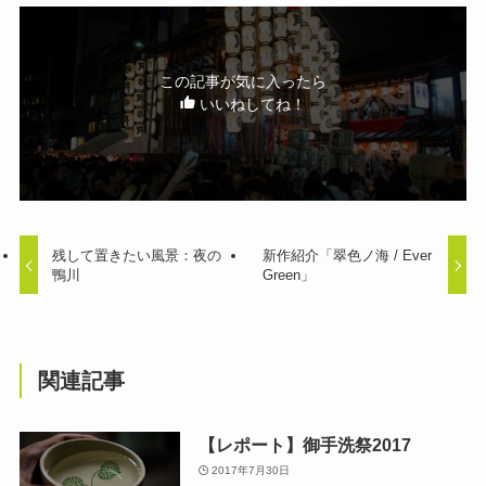
この記事が気に入ったら
いいねしてね！
残して置きたい風景：夜の
新作紹介「翠色ノ海 / Ever
鴨川
Green」
関連記事
【レポート】御手洗祭2017
2017年7月30日