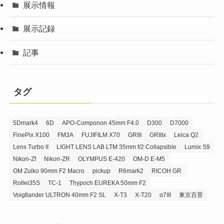
展示情報
展示記録
記事
タグ
5Dmark4
6D
APO-Componon 45mm F4.0
D300
D7000
FinePix X100
FM3A
FUJIFILM X70
GRIII
GRIIIx
Leica Q2
Lens Turbo II
LIGHT LENS LAB LTM 35mm f/2 Collapsible
Lumix S9
Nikon-Zf
Nikon-ZR
OLYMPUS E-420
OM-D E-M5
OM Zuiko 90mm F2 Macro
pickup
R6mark2
RICOH GR
Rollei35S
TC-1
Thypoch EUREKA 50mm F2
Voigtlander ULTRON 40mm F2 SL
X-T3
X-T20
α7III
東京百景