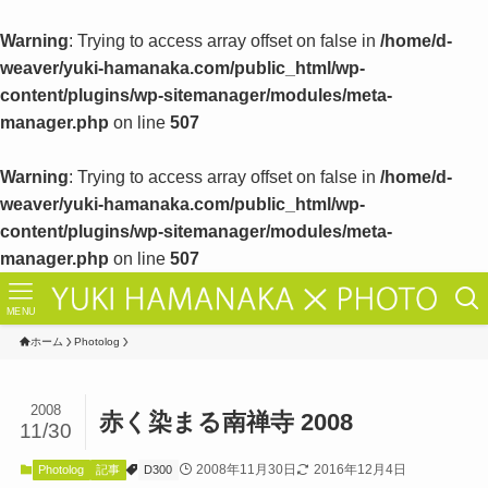
Warning
: Trying to access array offset on false in
/home/d-
weaver/yuki-hamanaka.com/public_html/wp-
content/plugins/wp-sitemanager/modules/meta-
manager.php
on line
507
Warning
: Trying to access array offset on false in
/home/d-
weaver/yuki-hamanaka.com/public_html/wp-
content/plugins/wp-sitemanager/modules/meta-
manager.php
on line
507
MENU
ホーム
Photolog
2008
赤く染まる南禅寺 2008
11/30
2008年11月30日
2016年12月4日
Photolog
記事
D300