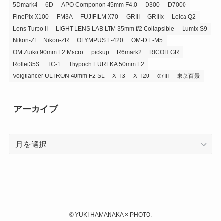
5Dmark4
6D
APO-Componon 45mm F4.0
D300
D7000
FinePix X100
FM3A
FUJIFILM X70
GRIII
GRIIIx
Leica Q2
Lens Turbo II
LIGHT LENS LAB LTM 35mm f/2 Collapsible
Lumix S9
Nikon-Zf
Nikon-ZR
OLYMPUS E-420
OM-D E-M5
OM Zuiko 90mm F2 Macro
pickup
R6mark2
RICOH GR
Rollei35S
TC-1
Thypoch EUREKA 50mm F2
Voigtlander ULTRON 40mm F2 SL
X-T3
X-T20
α7III
東京百景
アーカイブ
ア
ー
カ
イ
ブ
©
YUKI HAMANAKA × PHOTO.