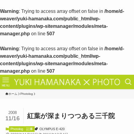
Warning
: Trying to access array offset on false in
/home/d-
weaver/yuki-hamanaka.com/public_html/wp-
content/plugins/wp-sitemanager/modules/meta-
manager.php
on line
507
Warning
: Trying to access array offset on false in
/home/d-
weaver/yuki-hamanaka.com/public_html/wp-
content/plugins/wp-sitemanager/modules/meta-
manager.php
on line
507
MENU
ホーム
Photolog
2008
紅葉が深まりつつある三千院
11/16
Photolog
記事
OLYMPUS E-420