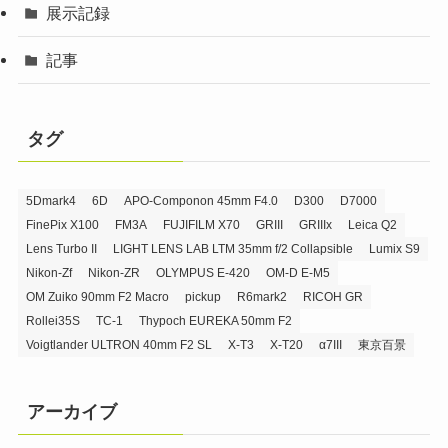
展示記録
記事
タグ
5Dmark4
6D
APO-Componon 45mm F4.0
D300
D7000
FinePix X100
FM3A
FUJIFILM X70
GRIII
GRIIIx
Leica Q2
Lens Turbo II
LIGHT LENS LAB LTM 35mm f/2 Collapsible
Lumix S9
Nikon-Zf
Nikon-ZR
OLYMPUS E-420
OM-D E-M5
OM Zuiko 90mm F2 Macro
pickup
R6mark2
RICOH GR
Rollei35S
TC-1
Thypoch EUREKA 50mm F2
Voigtlander ULTRON 40mm F2 SL
X-T3
X-T20
α7III
東京百景
アーカイブ